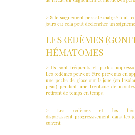
au niveau du saignement et mordez-la pend
> Si le saignement persiste malgré tout, c
jours car cela peut déclencher un saigneme
LES ŒDÈMES (GONF
HÉMATOMES
> Ils sont fréquents et parfois impressi
Les œdèmes peuvent être prévenus en app
une poche de glace sur la joue (en l’isola
peau) pendant une trentaine de minutes
retirant de temps en temps.
> Les œdèmes et les héma
disparaissent progressivement dans les j
suivent.