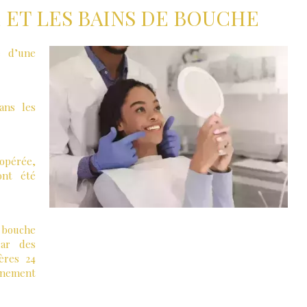
 ET LES BAINS DE BOUCHE
é d’une
ans les
opérée,
ont été
 bouche
car des
ères 24
gnement