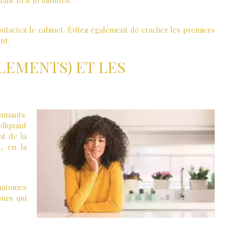
ant 10 à 30 minutes.
ontactez le cabinet. Évitez également de cracher les premiers
nt.
LEMENTS) ET LES
onnants.
liquant
nt de la
, en la
tomes
ours qui