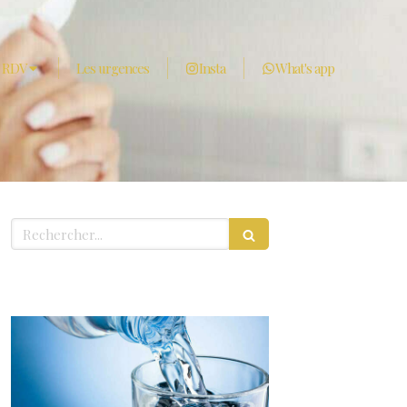
 RDV
Les urgences
Insta
What's app
Rechercher
Derniers articles