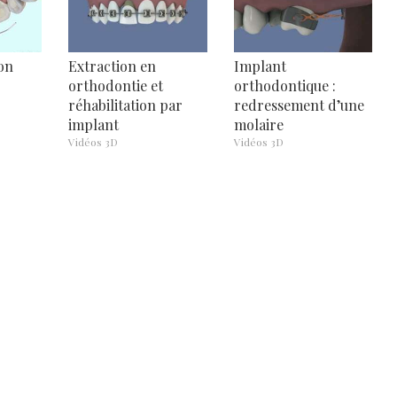
on
Extraction en
Implant
orthodontie et
orthodontique :
réhabilitation par
redressement d’une
implant
molaire
Vidéos 3D
Vidéos 3D