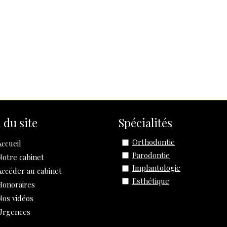
 du site
Spécialités
Orthodontie
Accueil
Parodontie
Notre cabinet
Implantologie
Accéder au cabinet
Esthétique
Honoraires
Nos vidéos
Urgences