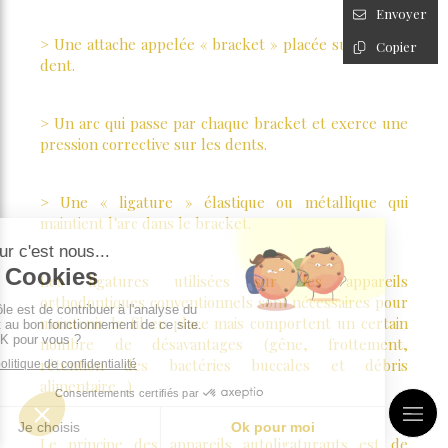
Envoyer
> Une attache appelée « bracket » placée sur chaque
Copier
dent.
> Un arc qui passe par chaque bracket et exerce une
pression corrective sur les dents.
> Une « ligature » élastique ou métallique qui
maintient l’arc dans le bracket.
Les ligatures utilisées sur les appareils
orthodontiques conventionnels sont nécessaires pour
maintenir le fil en place mais comportent un certain
nombre de désavantages (gêne, frottement,
rétention des bactéries buccales et débris
alimentaire…).
Le principe des appareils autoligaturants est de