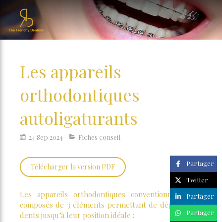
Les appareils
orthodontiques
autoligaturants
24 Sep 2024
Fiches conseil
Partager
Télécharger la version PDF
Twitter
Les appareils orthodontiques conventionnels sont
Partager
composés de 3 éléments permettant de déplacer les
Partager
dents jusqu’à leur position idéale :