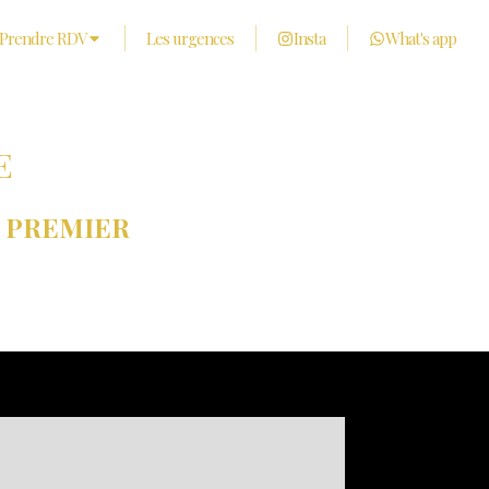
Prendre RDV
Les urgences
Insta
What's app
E
N PREMIER