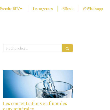
Prendre RDV
Les urgences
Insta
What's app
Rechercher
Derniers articles
Les concentrations en fluor des
eaux minérales