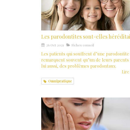
Les parodontites sont-elles héréditai
26 Oct 2021
Fiches conseil
Les patients qui souffrent d’une parodontite
remarquent souvent qu’un de leurs parents 
lui aussi, des problèmes parodontaux.
Lire 
Omnipratique