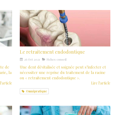
Le retraitement endodontique
26 Oct 2021
Fiches conseil
ite de
Une dent dévitalisée et soignée peut s’infecter et
rie, la
nécessiter une reprise du traitement de la racine
ou « retraitement endodontique ».
l'article
Lire l'article
Omnipratique