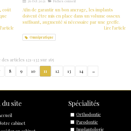
26 Oct 2021
Fiches conseil
, coût
Afin de garantir un bon ancrage, les implants
 que
doivent être mis en place dans un volume osseux
suffisant, augmenté si nécessaire par une greffe.
l'article
Lire l'article
Omnipratique
 des articles 121-132 sur 165
7
8
9
10
11
12
13
14
 du site
Spécialités
Orthodontie
Accueil
Parodontie
Notre cabinet
Implantologie