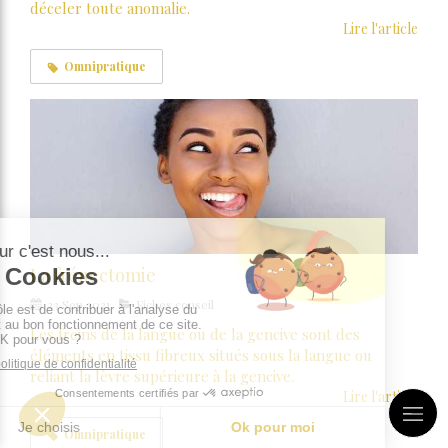
déceler toute anomalie.
Lire l'article
Omnipratique
La frénectomie
23 Sep 2021
Fiches conseil
Les freins de la langue ou de la gencive sont des
éléments en tissu fibreux situés sous la langue ou
reliant la lèvre supérieure à la gencive.
Lire l'article
Omnipratique