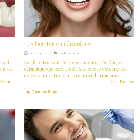
Les facettes en céramique
04 Déc 2023
Fiches conseil
e qui
Les facettes sont des revêtements très fins en
ant un
céramique qui sont collés sur la face externe des
dents pour retrouver un sourire harmonieux.
l'article
Lire l'article
Omnipratique