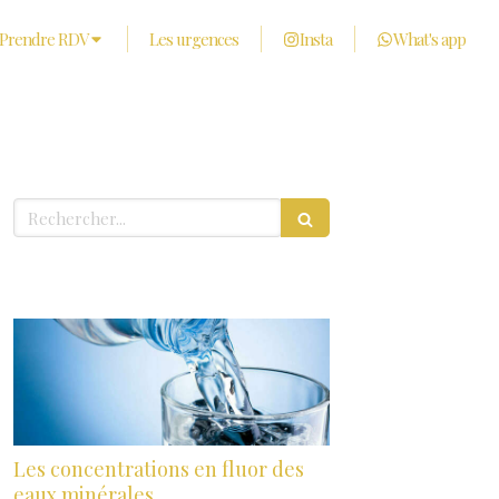
Prendre RDV
Les urgences
Insta
What's app
Rechercher
Derniers articles
Les concentrations en fluor des
eaux minérales