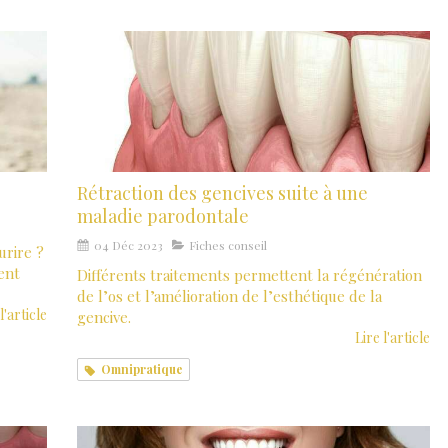
Rétraction des gencives suite à une
maladie parodontale
04 Déc 2023
Fiches conseil
urire ?
ent
Différents traitements permettent la régénération
de l’os et l’amélioration de l’esthétique de la
l'article
gencive.
Lire l'article
Omnipratique