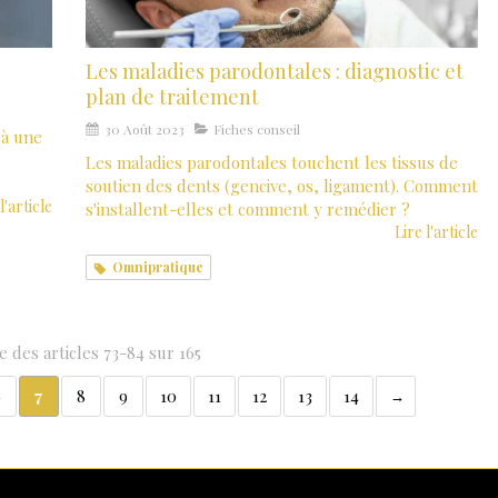
Les maladies parodontales : diagnostic et
plan de traitement
30 Août 2023
Fiches conseil
 à une
Les maladies parodontales touchent les tissus de
soutien des dents (gencive, os, ligament). Comment
l'article
s'installent-elles et comment y remédier ?
Lire l'article
Omnipratique
e des articles 73-84 sur 165
6
7
8
9
10
11
12
13
14