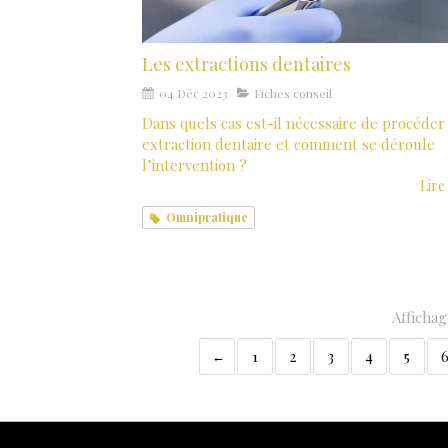
Les extractions dentaires
04 Déc 2023
Fiches conseil
Dans quels cas est-il nécessaire de procéder
extraction dentaire et comment se déroule
l’intervention ?
Lire 
Omnipratique
Affichag
1
2
3
4
5