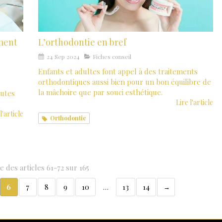
ement
L’orthodontie en bref
24 Sep 2024
Fiches conseil
Enfants et adultes font appel à des traitements
orthodontiques aussi bien pour un bon équilibre de
la mâchoire que par souci esthétique.
outes
Lire l'article
l'article
Orthodontie
e des articles 61-72 sur 165
6
7
8
9
10
…
13
14