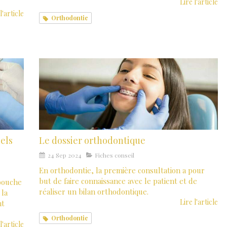
Lire l'article
l'article
Orthodontie
uels
Le dossier orthodontique
24 Sep 2024
Fiches conseil
En orthodontie, la première consultation a pour
but de faire connaissance avec le patient et de
 bouche
réaliser un bilan orthodontique.
 la
Lire l'article
nt
Orthodontie
l'article