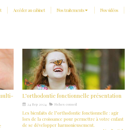
t
Accéder au cabinet
Nos traitements
Nos vidéos
multi-
L’orthodontie fonctionnelle présentation
24 Sep 2024
Fiches conseil
Les bienfaits de l’orthodontie fonctionnelle : agir
lors de la croissance pour permettre à votre enfant
de se développer harmonieusement.
e