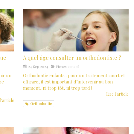
que
À quel âge consulter un orthodontiste ?
24 Sep 2024
Fiches conseil
nir un
Orthodontie enfants : pour un traitement court et
re
efficace, il est important d’intervenir au bon
moment, ni trop tôt, ni trop tard !
Lire l'article
l'article
Orthodontie