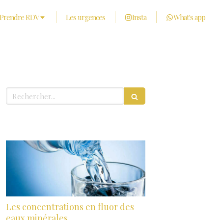
Prendre RDV
Les urgences
Insta
What's app
Rechercher
Derniers articles
Les concentrations en fluor des
eaux minérales